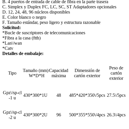
B. 4 puertos de entrada de cable de fibra en la parte trasera
C. Simplex y Duplex FC, LC, SC, ST Adaptadores opcionales
D. 12, 24, 48, 96 núcleos disponibles
E. Color blanco o negro
F. Tamaño estándar, peso ligero y estructura razonable
Solicitud:
*Bucle de suscriptores de telecomunicaciones
*Fibra a la casa (ftth)
*Lan\/wan
*Catv
Detalles de embalaje:
Peso de
Tamaño (mm)
Capacidad
Dimensión de
Tipo
cartón
W*D*H
máxima
cartón exterior
exterior
Gpz\/sp-cl
430*300*1U
48
485*420*350\/5pcs
27.5\/5pcs
-1 u
Gpz\/sp-cl
430*300*2U
96
500*355*550\/4pcs
26.3\/4pcs
-2 u