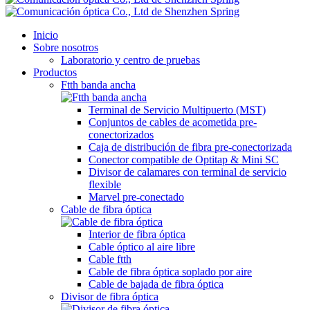
Inicio
Sobre nosotros
Laboratorio y centro de pruebas
Productos
Ftth banda ancha
Terminal de Servicio Multipuerto (MST)
Conjuntos de cables de acometida pre-
conectorizados
Caja de distribución de fibra pre-conectorizada
Conector compatible de Optitap & Mini SC
Divisor de calamares con terminal de servicio
flexible
Marvel pre-conectado
Cable de fibra óptica
Interior de fibra óptica
Cable óptico al aire libre
Cable ftth
Cable de fibra óptica soplado por aire
Cable de bajada de fibra óptica
Divisor de fibra óptica