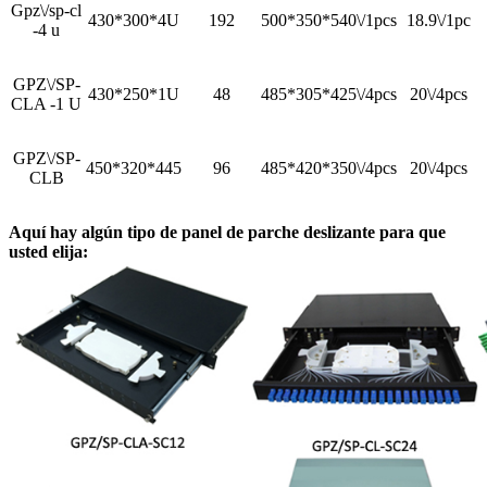
Gpz\/sp-cl
430*300*4U
192
500*350*540\/1pcs
18.9\/1pc
-4 u
GPZ\/SP-
430*250*1U
48
485*305*425\/4pcs
20\/4pcs
CLA -1 U
GPZ\/SP-
450*320*445
96
485*420*350\/4pcs
20\/4pcs
CLB
Aquí hay algún tipo de panel de parche deslizante para que
usted elija: