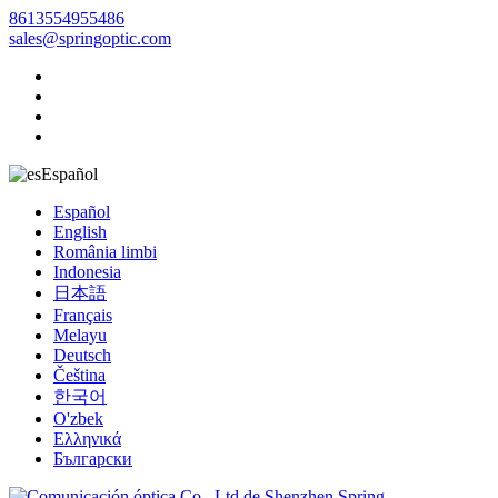
8613554955486
sales@springoptic.com
Español
Español
English
România limbi
Indonesia
日本語
Français
Melayu
Deutsch
Čeština
한국어
O'zbek
Ελληνικά
Български